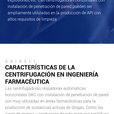
explosiones, etc. Las centrifugadoras horizontales con
instalación de penetración de pared pueden ser
ampliamente utilizadas en la producción de API con
altos requisitos de limpieza.
SAIDELI
CARACTERÍSTICAS DE LA
CENTRIFUGACIÓN EN INGENIERÍA
FARMACÉUTICA
Las centrifugadoras raspadoras automáticas
horizontales GKC con instalación de penetración de pared
son muy utilizadas en áreas farmacéuticas para la
producción de sustancias activas de drogas. Como las
áreas de energía y producción de esta máquina centrífuga