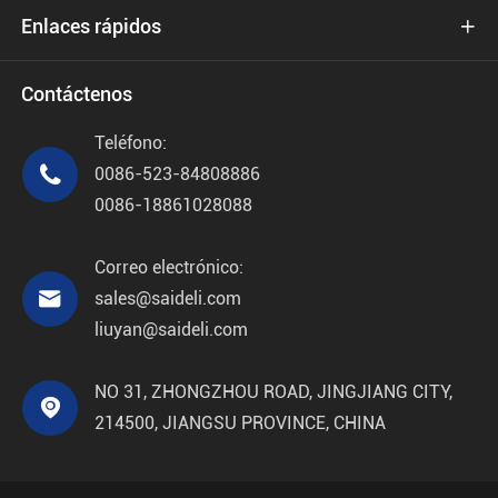
Enlaces rápidos

Contáctenos
Teléfono:

0086-523-84808886
0086-18861028088
Correo electrónico:

sales@saideli.com
liuyan@saideli.com
NO 31, ZHONGZHOU ROAD, JINGJIANG CITY,

214500, JIANGSU PROVINCE, CHINA