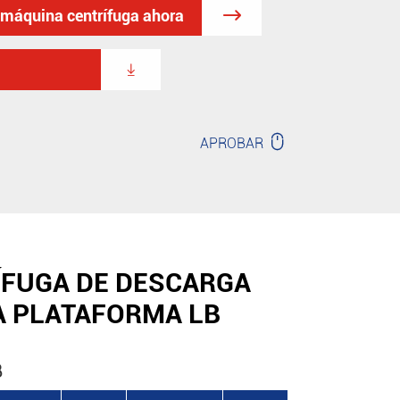
a máquina centrífuga ahora



APROBAR
RÍFUGA DE DESCARGA
A PLATAFORMA LB
B