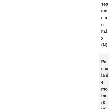
sep
ara
ció
n
má
x.
(N)
Pot
enc
ia d
el
mo
tor
(K