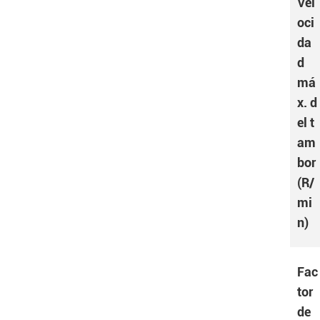
Vel
oci
da
d
má
x. d
el t
am
bor
(R/
mi
n)
Fac
tor
de