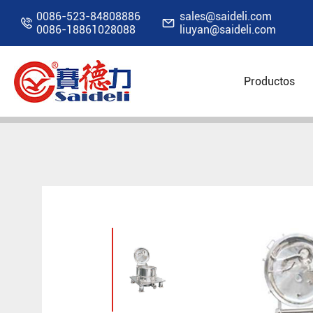
0086-523-84808886
sales@saideli.com


0086-18861028088
liuyan@saideli.com
Productos
Inicio
Productos
Centrífuga industrial
Ce