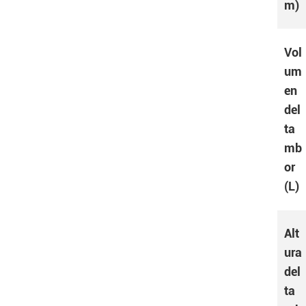
m)
Vol
um
en
del
ta
mb
or
(L)
Alt
ura
del
ta