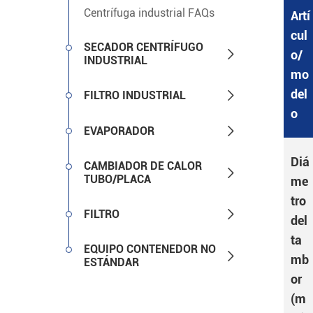
Centrífuga industrial FAQs
Artí
cul
SECADOR CENTRÍFUGO

o/
INDUSTRIAL
mo
del

FILTRO INDUSTRIAL
o

EVAPORADOR
Diá
CAMBIADOR DE CALOR

TUBO/PLACA
me
tro

FILTRO
del
ta
EQUIPO CONTENEDOR NO

mb
ESTÁNDAR
or
(m