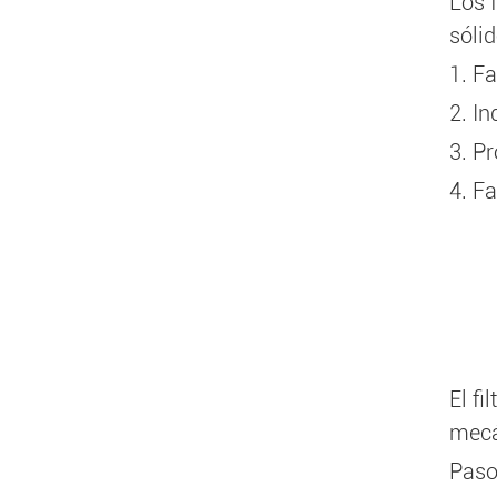
Los 
sóli
1. F
2. I
3. Pr
4. F
El f
mecán
Paso 