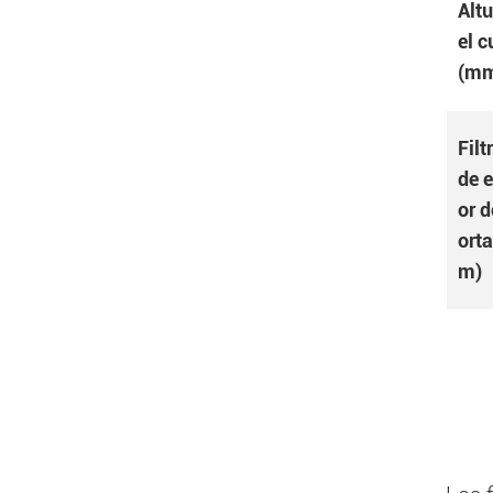
Altu
el 
(m
Filt
de 
or d
ort
m)