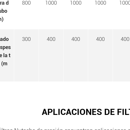
ra d
800
1000
1000
1000
100
cubo
m)
rado
300
400
400
400
400
espes
e la t
a (m
APLICACIONES DE FI