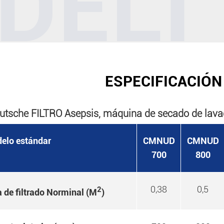
ESPECIFICACIÓN
utsche FILTRO Asepsis, máquina de secado de lavad
elo estándar
CMNUD
CMNUD
700
800
0,38
0,5
2
a de filtrado Norminal (M
)