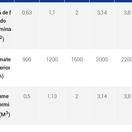
 de f
0,63
1,1
2
3,14
3,8
ado
mina
2
)
mate
900
1200
1600
2000
220
terior
m)
ume
0,5
1,13
2
3,14
3,8
ormi
3
 (M
)