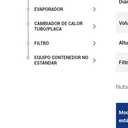
Dia

EVAPORADOR
Vol
CAMBIADOR DE CALOR

TUBO/PLACA
Alt

FILTRO
EQUIPO CONTENEDOR NO

Filt
ESTÁNDAR
Nuts
Mod
est