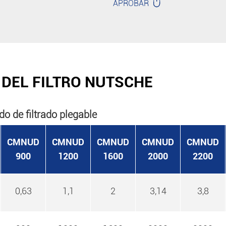

APROBAR
 DEL FILTRO NUTSCHE
o de filtrado plegable
CMNUD
CMNUD
CMNUD
CMNUD
CMNUD
900
1200
1600
2000
2200
0,63
1,1
2
3,14
3,8