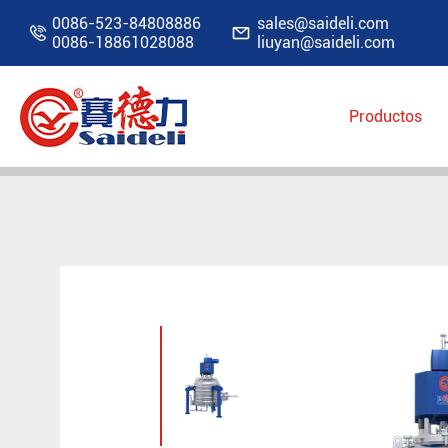
0086-523-84808886
sales@saideli.com


0086-18861028088
liuyan@saideli.com
Productos
Inicio
Productos
Filtro industrial
Filtro 