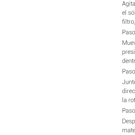
Agita
el s
filtr
Paso 
Mueva
pres
dentr
Paso 
Junto
dire
la ro
Paso
Desp
mater