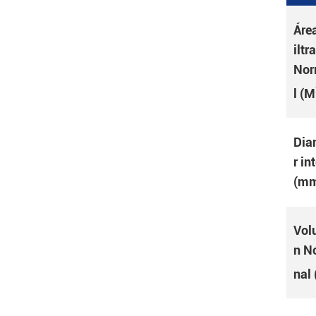
Área
iltr
Nor
l (M
Dia
r in
(m
Vol
n N
nal