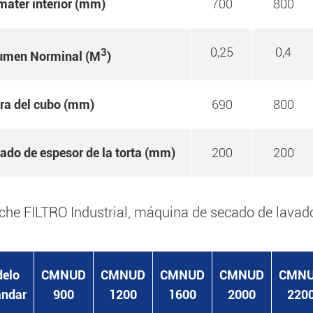
mater interior (mm)
700
800
0,25
0,4
3
umen Norminal (M
)
ura del cubo (mm)
690
800
rado de espesor de la torta (mm)
200
200
che FILTRO Industrial, máquina de secado de lavado d
elo
CMNUD
CMNUD
CMNUD
CMNUD
CMN
ándar
900
1200
1600
2000
220