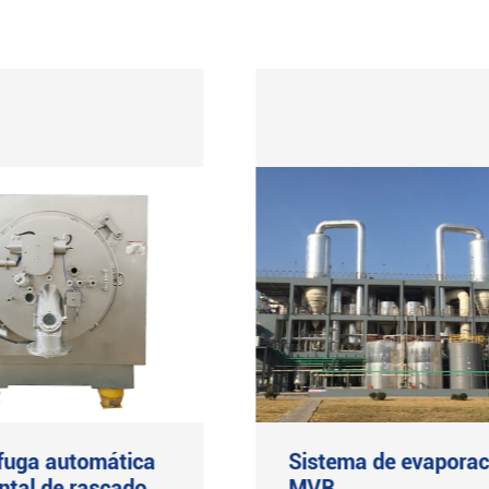
fuga automática
Sistema de evaporac
ntal de rascado
MVR