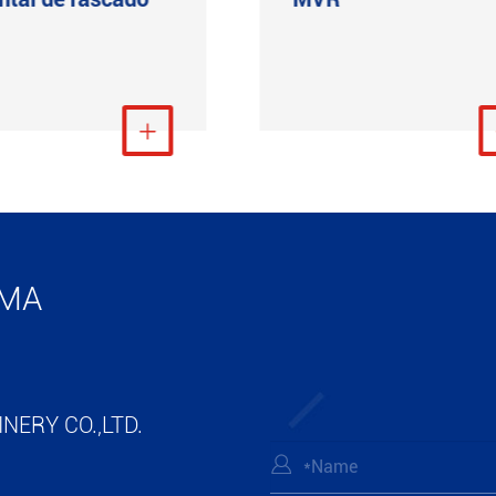
Ver más

Ver m
IMA
NERY CO.,LTD.
