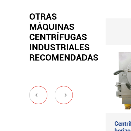
OTRAS
MÁQUINAS
CENTRÍFUGAS
INDUSTRIALES
RECOMENDADAS


Centrífuga suspendida
Centrí
de alta calidad XJZ
horizo