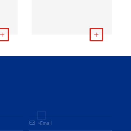
ás

Ver más

