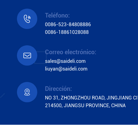
Teléfono:

0086-523-84808886
0086-18861028088
Correo electrónico:

sales@saideli.com
liuyan@saideli.com
Dirección:

NO 31, ZHONGZHOU ROAD, JINGJIANG CI
214500, JIANGSU PROVINCE, CHINA