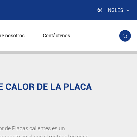

INGLÉS
re nosotros
Contáctenos

 CALOR DE LA PLACA
r de Placas calientes es un
ompacto en el que el material se pasa