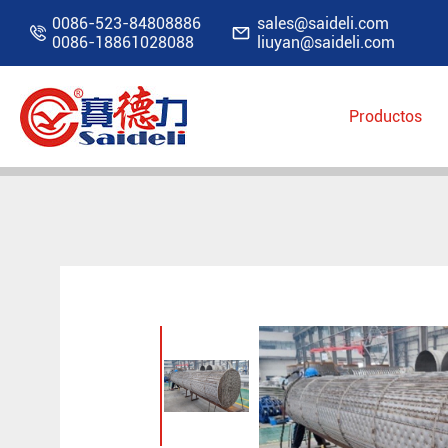
0086-523-84808886
sales@saideli.com


0086-18861028088
liuyan@saideli.com
Productos
Inicio
Productos
Cambiador de calor tubo/