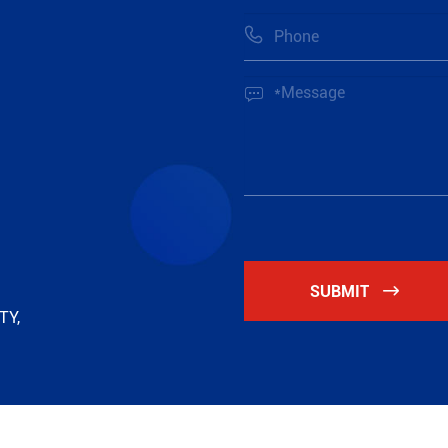


SUBMIT

TY,