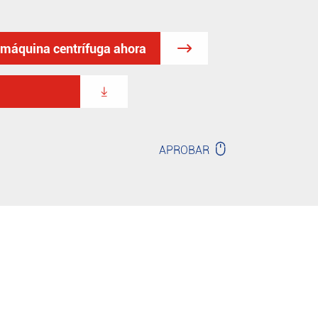
a máquina centrífuga ahora



APROBAR