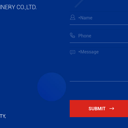
NERY CO.,LTD.



SUBMIT

TY,