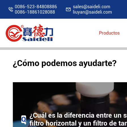
0086-523-84808886
sales@saideli.com


0086-18861028088
liuyan@saideli.com
FILTRO CENTRÍFUGO I
Productos
Inicio
Productos
Filtro industrial
Filtro 
¿Cómo podemos ayudarte?
¿Cuál es la diferencia entre un 
Q
filtro horizontal y un filtro de 