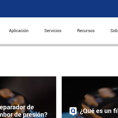
NDUSTRIAL FAQS
Aplicación
Servicios
Recursos
Sob
centrífugo industrial FAQs
separador de
Q
¿Qué es un fi
tambor de presión?