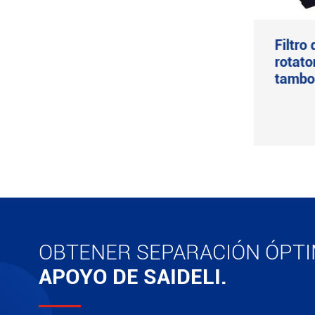
Centrífuga automática
Filtro
de sifón y rasqueta
rotato
horizontal GKH
tambo
Ver más

OBTENER SEPARACIÓN ÓPT
APOYO DE SAIDELI.