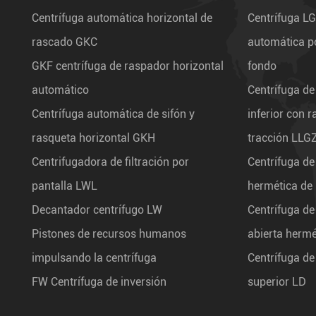
Centrífuga automática horizontal de
Centrífuga L
rascado GKC
automática po
GKF centrífuga de raspador horizontal
fondo
automático
Centrífuga de
Centrífuga automática de sifón y
inferior con 
rasqueta horizontal GKH
tracción LLG
Centrifugadora de filtración por
Centrífuga de
pantalla LWL
hermética de
Decantador centrífugo LW
Centrífuga de
Pistones de recursos humanos
abierta herm
impulsando la centrífuga
Centrífuga de
FW Centrífuga de inversión
superior LD