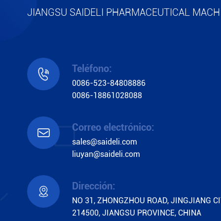
JIANGSU SAIDELI PHARMACEUTICAL MACHI
Teléfono:

0086-523-84808886
0086-18861028088
Correo electrónico:

sales@saideli.com
liuyan@saideli.com
Dirección:

NO 31, ZHONGZHOU ROAD, JINGJIANG CI
214500, JIANGSU PROVINCE, CHINA