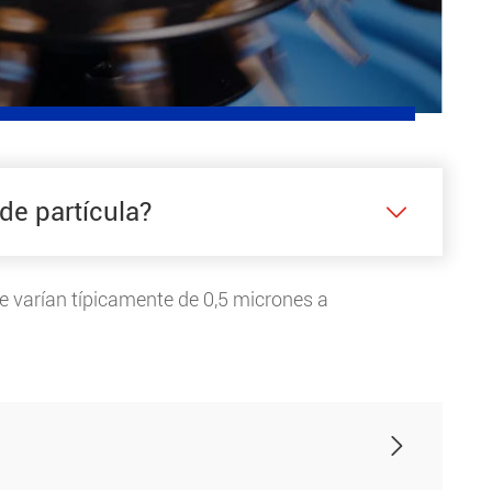
 centrífugo es un tipo de equipo de filtración
za centrífuga para separar las partículas sólidas
 mezcla. Por lo general, consiste en un tambor
ipiente en forma de cono.
de partícula?

ue varían típicamente de 0,5 micrones a
