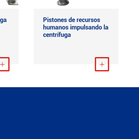
rga
Pistones de recursos
humanos impulsando la
centrífuga
ás

Ver más
