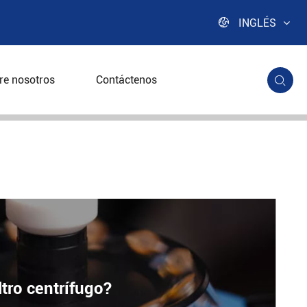

INGLÉS
re nosotros
Contáctenos

ltro centrífugo?