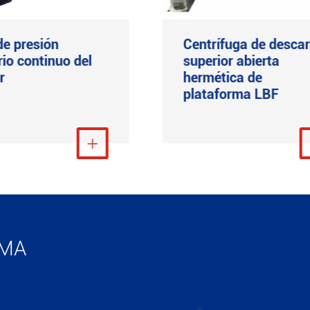
 de presión
Centrífuga de desca
rio continuo del
superior abierta
r
hermética de
plataforma LBF
Ver más

Ver m
IMA