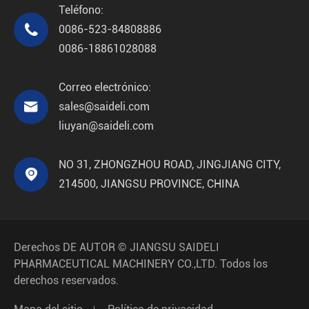
Teléfono:

0086-523-84808886
0086-18861028088
Correo electrónico:

sales@saideli.com
liuyan@saideli.com
NO 31, ZHONGZHOU ROAD, JINGJIANG CITY,

214500, JIANGSU PROVINCE, CHINA
Derechos DE AUTOR ©
JIANGSU SAIDELI
PHARMACEUTICAL MACHINERY CO.,LTD.
Todos los
derechos reservados.