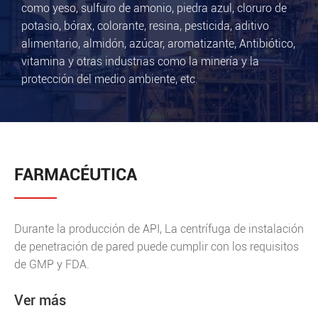
como yeso, sulfuro de amonio, piedra azul, cloruro de
potasio, bórax, colorante, resina, pesticida, aditivo
alimentario, almidón, azúcar, aromatizante, Antibiótico,
vitamina y otras industrias como la minería y la
protección del medio ambiente, etc.
FARMACÉUTICA
Durante la producción de API, La centrífuga de instalación
de penetración de pared puede cumplir con los requisitos
de GMP y FDA.
Ver más