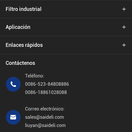
Filtro industrial

Aplicación

Enlaces rápidos

Contáctenos
Teléfono:

0086-523-84808886
0086-18861028088
Correo electrónico:

sales@saideli.com
liuyan@saideli.com