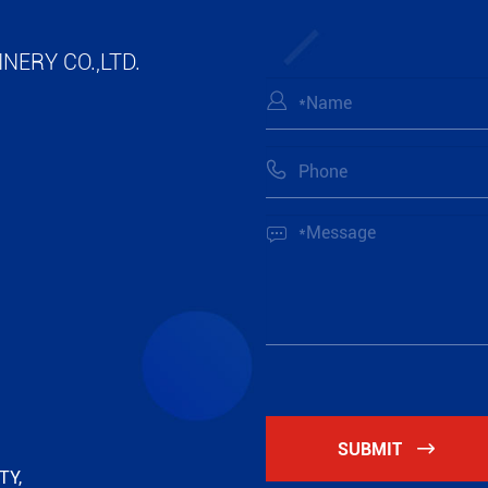
Ver má
NERY CO.,LTD.



SUBMIT

TY,