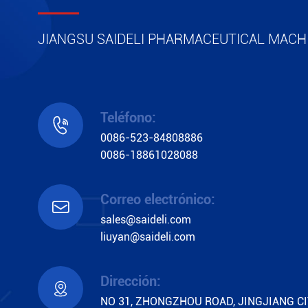
JIANGSU SAIDELI PHARMACEUTICAL MACHI
Ver más

Teléfono:

0086-523-84808886
0086-18861028088
Correo electrónico:

sales@saideli.com
liuyan@saideli.com
Dirección:

NO 31, ZHONGZHOU ROAD, JINGJIANG CI