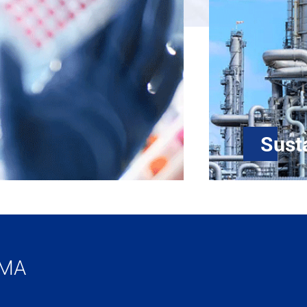
Sust
gredientes farmacéuticos, se
Con alta ca
ra para hacer frente a la
estructura 
años, con la estructura
productos, l
P y el cumplimiento de la FDA,
industria qu
IMA
ión, así como menos
y popular en todo el mundo.