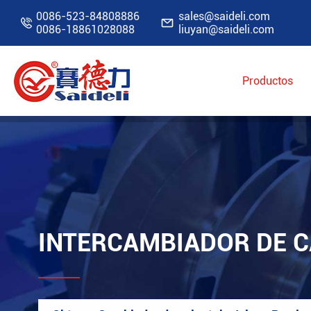
0086-523-84808886
sales@saideli.com


0086-18861028088
liuyan@saideli.com
Productos
Inicio
Productos
Cambiador de calor tubo/
INTERCAMBIADOR DE 