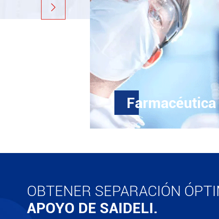

Farmacéutica
En el área activa de los in
ha utilizado la centrifugado
separación durante muchos 
entera del sello, el Alto GM
OBTENER SEPARACIÓN ÓPT
alto grado de automatizac
APOYO DE SAIDELI.
consumo de energía, es mu