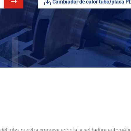


Cambiador de calor tubo/placa P
 del tubo, nuestra empresa adopta la soldadura automátic