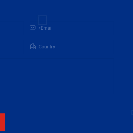
s


