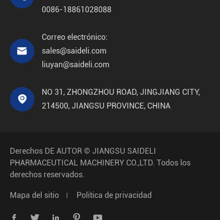
0086-18861028088
Correo electrónico:

sales@saideli.com
liuyan@saideli.com
NO 31, ZHONGZHOU ROAD, JINGJIANG CITY,

214500, JIANGSU PROVINCE, CHINA
Derechos DE AUTOR ©
JIANGSU SAIDELI
PHARMACEUTICAL MACHINERY CO.,LTD.
Todos los
derechos reservados.
Mapa del sitio
Política de privacidad




