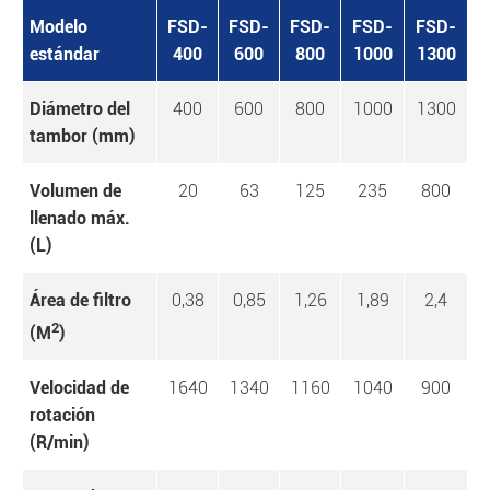
Modelo
FSD-
FSD-
FSD-
FSD-
FSD-
estándar
400
600
800
1000
1300
Diámetro del
400
600
800
1000
1300
tambor (mm)
Volumen de
20
63
125
235
800
llenado máx.
(L)
Área de filtro
0,38
0,85
1,26
1,89
2,4
2
(M
)
Velocidad de
1640
1340
1160
1040
900
rotación
(R/min)