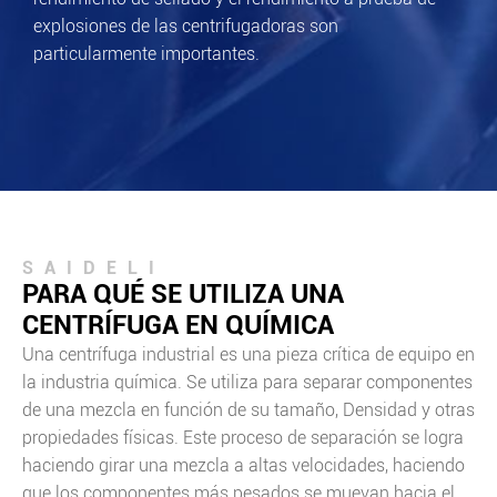
explosiones de las centrifugadoras son
particularmente importantes.
SAIDELI
PARA QUÉ SE UTILIZA UNA
CENTRÍFUGA EN QUÍMICA
Una centrífuga industrial es una pieza crítica de equipo en
la industria química. Se utiliza para separar componentes
de una mezcla en función de su tamaño, Densidad y otras
propiedades físicas. Este proceso de separación se logra
haciendo girar una mezcla a altas velocidades, haciendo
que los componentes más pesados se muevan hacia el