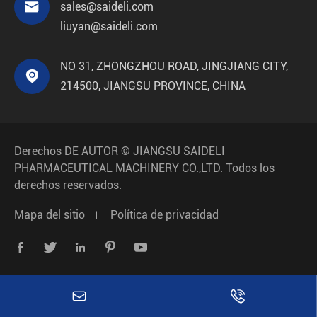

sales@saideli.com
liuyan@saideli.com
NO 31, ZHONGZHOU ROAD, JINGJIANG CITY,

214500, JIANGSU PROVINCE, CHINA
Derechos DE AUTOR ©
JIANGSU SAIDELI
PHARMACEUTICAL MACHINERY CO.,LTD.
Todos los
derechos reservados.
Mapa del sitio
Política de privacidad






