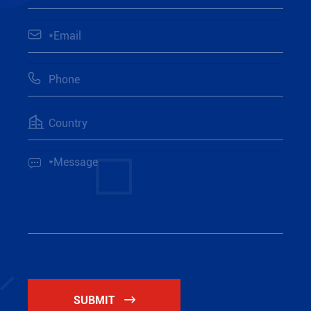




SUBMIT
