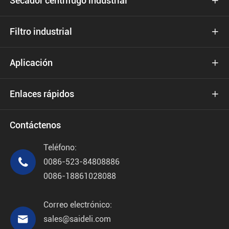
Secador centrífugo industrial

Filtro industrial

Aplicación

Enlaces rápidos

Contáctenos
Teléfono:

0086-523-84808886
0086-18861028088
Correo electrónico:

sales@saideli.com