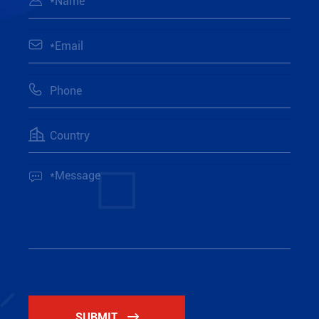




SUBMIT
