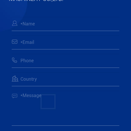




