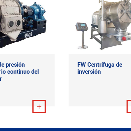
 de presión
FW Centrífuga de
rio continuo del
inversión
r
Ver más

Ver m