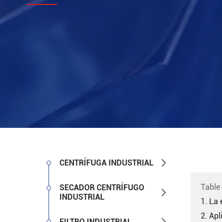

CENTRÍFUGA INDUSTRIAL
Table
SECADOR CENTRÍFUGO

INDUSTRIAL
1. La 
2. Apl

FILTRO INDUSTRIAL