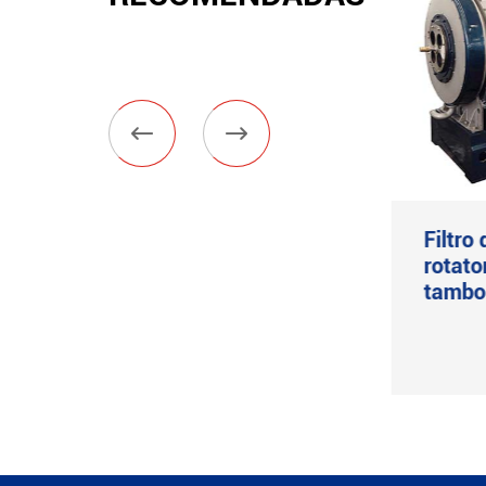


Centrífuga LGZ de
Filtro
descarga automática
rotato
por rasqueta desde el
tambo
fondo
Ver más
