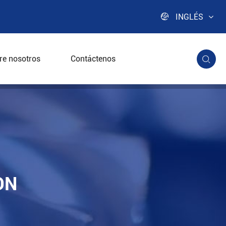

INGLÉS
re nosotros
Contáctenos

or
ON