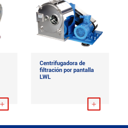
Centrifugadora de
filtración por pantalla
LWL
ás

Ver más
