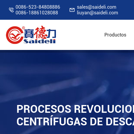
0086-523-84808886
sales@saideli.com


0086-18861028088
liuyan@saideli.com
Productos
Inicio
Recursos
Blog
Procesos revolucio
PROCESOS REVOLUCIO
CENTRÍFUGAS DE DESC