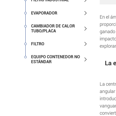

EVAPORADOR
En el á
proporc
CAMBIADOR DE CALOR

TUBO/PLACA
ganado u
impacto

FILTRO
explora
EQUIPO CONTENEDOR NO

ESTÁNDAR
La 
La cent
angular 
introdu
vanguard
convier