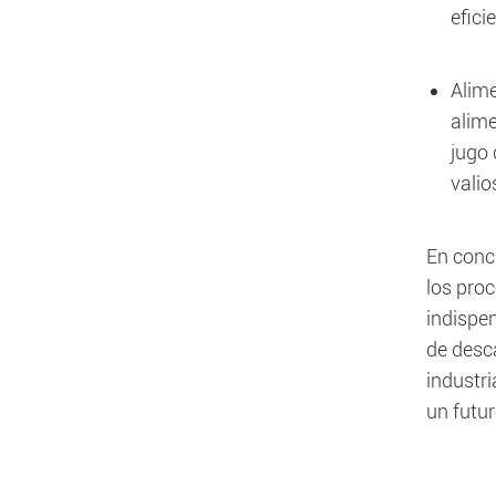
efici
Alime
alime
jugo 
valio
En conc
los pro
indispe
de desc
industr
un futur