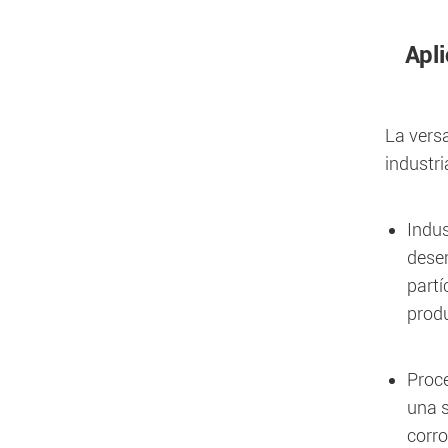
Apli
La versa
industr
Indus
desem
partí
produ
Proc
una s
corro