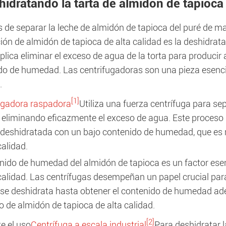
hidratando la tarta de almidón de tapioca
de separar la leche de almidón de tapioca del puré de man
ón de almidón de tapioca de alta calidad es la deshidrata
lica eliminar el exceso de agua de la torta para producir
do de humedad. Las centrifugadoras son una pieza esencial
.
[1]
ugadora raspadora
Utiliza una fuerza centrífuga para se
, eliminando eficazmente el exceso de agua. Este proceso
 deshidratada con un bajo contenido de humedad, que es 
calidad.
enido de humedad del almidón de tapioca es un factor esen
calidad. Las centrífugas desempeñan un papel crucial para
 se deshidrata hasta obtener el contenido de humedad ad
 de almidón de tapioca de alta calidad.
[2]
e el uso
Centrífuga a escala industrial
Para deshidratar l