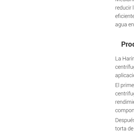
reducir 
eficient
agua en
Pro
La Harin
centrífu
aplicac
El prime
centrifu
rendimie
compone
Después 
torta de