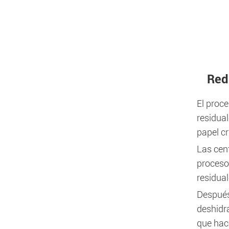
Red
El proc
residua
papel c
Las cent
proceso
residual
Después
deshidra
que hace