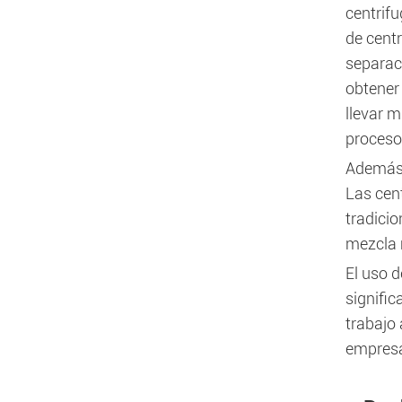
centrif
de cent
separac
obtener 
llevar 
proceso
Además 
Las cen
tradicio
mezcla 
El uso 
signific
trabajo
empresa