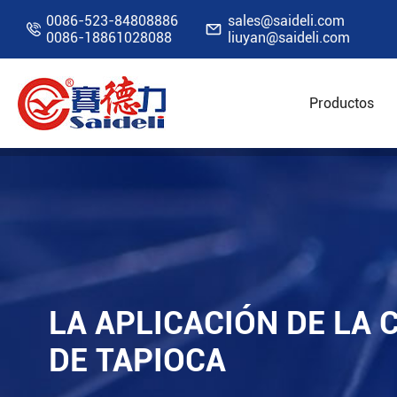
0086-523-84808886
sales@saideli.com


0086-18861028088
liuyan@saideli.com
Productos
Inicio
Recursos
Blog
La APLICACIÓN DE L
LA APLICACIÓN DE LA 
DE TAPIOCA