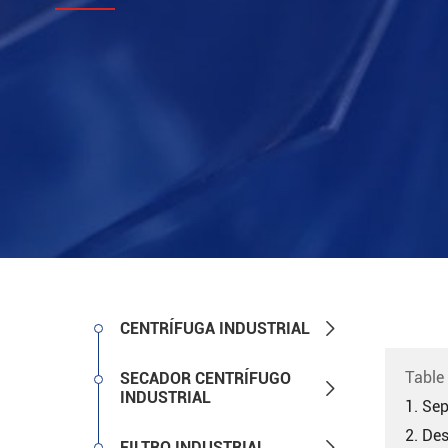

CENTRÍFUGA INDUSTRIAL
Table
SECADOR CENTRÍFUGO

INDUSTRIAL
1. Se
2. De

FILTRO INDUSTRIAL