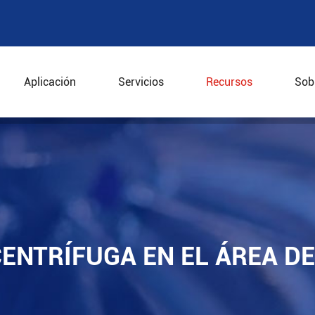
Aplicación
Servicios
Recursos
Sob
A centrífuga en el área de almidón de tapioca
CENTRÍFUGA EN EL ÁREA D