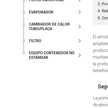
3. Pr
4. Re

EVAPORADOR
5. Co
CAMBIADOR DE CALOR

TUBO/PLACA
El almi

FILTRO
ampliam
producc
EQUIPO CONTENEDOR NO

muchas 
ESTÁNDAR
la prod
benefici
Sep
La prime
de almid