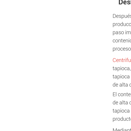
Des
Después 
producci
paso imp
conteni
proceso
Centrif
tapioca
tapioca
de alta 
El cont
de alta 
tapioca
producto
Mediant