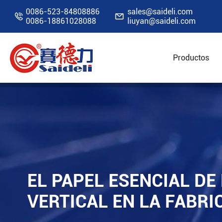
0086-523-84808886
sales@saideli.com


0086-18861028088
liuyan@saideli.com
Productos
Inicio
Recursos
Blog
El papel esencial d
EL PAPEL ESENCIAL D
VERTICAL EN LA FABRI