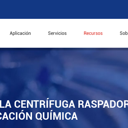
Aplicación
Servicios
Recursos
Sob
e la centrífuga raspadora vertical en la fabricación quími
E LA CENTRÍFUGA RASPADO
CACIÓN QUÍMICA