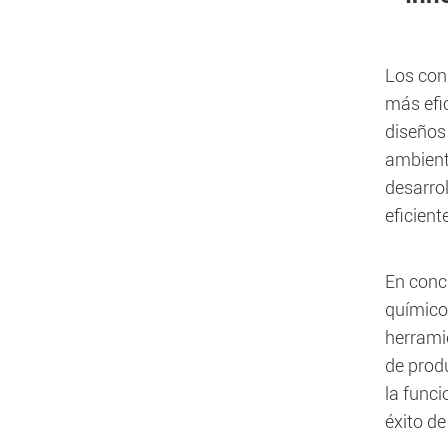
Los con
más efi
diseños 
ambient
desarro
eficient
En concl
químicos
herramie
de prod
la funci
éxito de