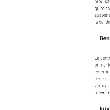
product
químicos
suspensi
la calid
Bene
La cent
primer l
entorno
costos 
vertical
mayor ef
Inn