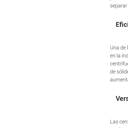
separar 
Efi
Una de l
en la in
centrifu
de sólid
aumenta
Vers
Las cen