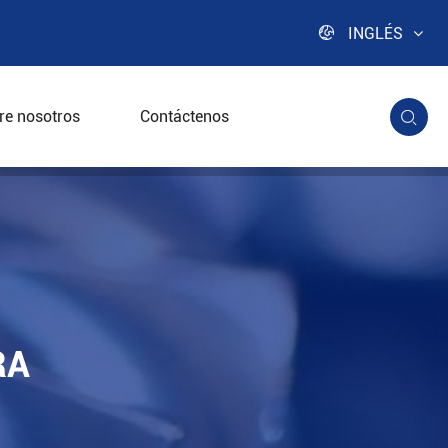

INGLÉS
re nosotros
Contáctenos

ca
RA