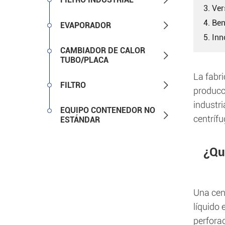
3. Ver
4. Ben

EVAPORADOR
5. Inn
CAMBIADOR DE CALOR

TUBO/PLACA
La fabri

FILTRO
producc
industri
EQUIPO CONTENEDOR NO

centrífu
ESTÁNDAR
¿Qu
Una cent
líquido 
perfora