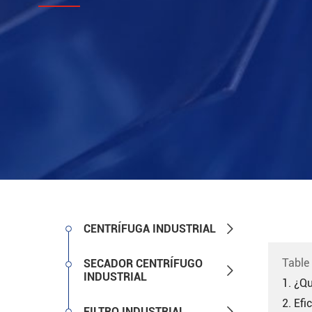

CENTRÍFUGA INDUSTRIAL
Table
SECADOR CENTRÍFUGO

INDUSTRIAL
1. ¿Qu
2. Efi

FILTRO INDUSTRIAL