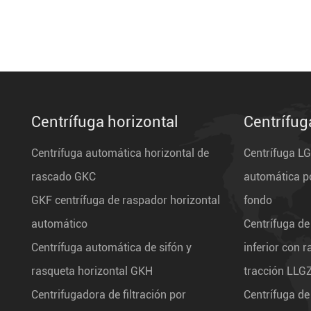
Centrífuga horizontal
Centrífug
Centrífuga automática horizontal de
Centrífuga L
rascado GKC
automática po
GKF centrífuga de raspador horizontal
fondo
automático
Centrífuga de
Centrífuga automática de sifón y
inferior con 
rasqueta horizontal GKH
tracción LLG
Centrifugadora de filtración por
Centrífuga de