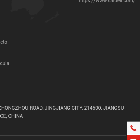
https://www.saideli.com/
ecto
ícula
 ZHONGZHOU ROAD, JINGJIANG CITY, 214500, JIANGSU
CE, CHINA
