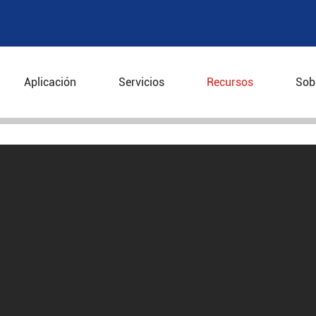
CCIÓN DE SADLER BAG
Aplicación
Servicios
Recursos
Sob
ducción de Sadler Bag Centrifugadora