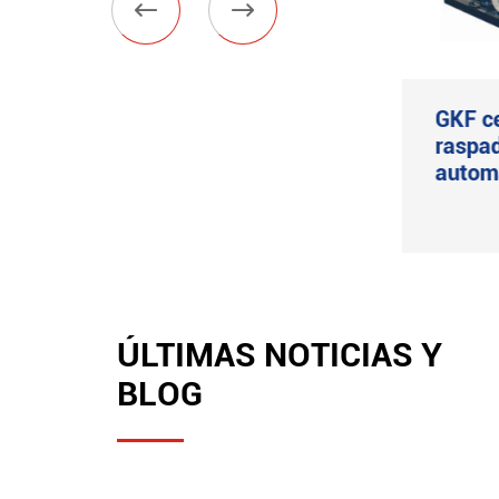


Centrífuga automática
GKF ce
de sifón y rasqueta
raspad
horizontal GKH
autom
Ver más

ÚLTIMAS NOTICIAS Y
BLOG