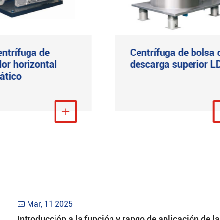
ntrífuga de
Centrífuga de bolsa 
or horizontal
descarga superior L
ático
Ver más

Ver m
Mar, 11 2025

Introducción a la función y rango de aplicación de 