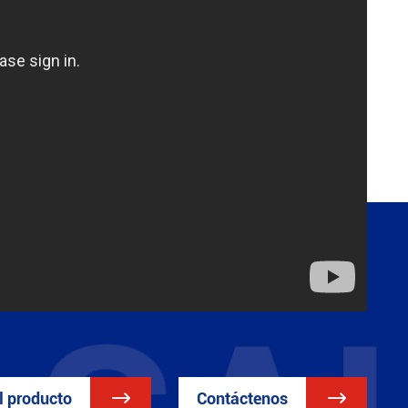
el producto

Contáctenos
