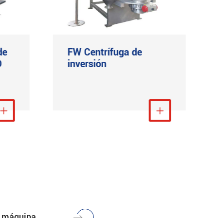
de
FW Centrífuga de
D
inversión
ás

Ver más

la máquina