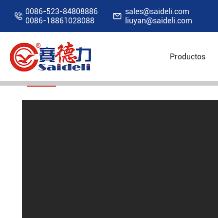
0086-523-84808886
sales@saideli.com


0086-18861028088
liuyan@saideli.com
EL PROCESO DE PRODU
CENTRIFUGADORA
Productos
Inicio
Recursos
Vídeo
El proceso de pro