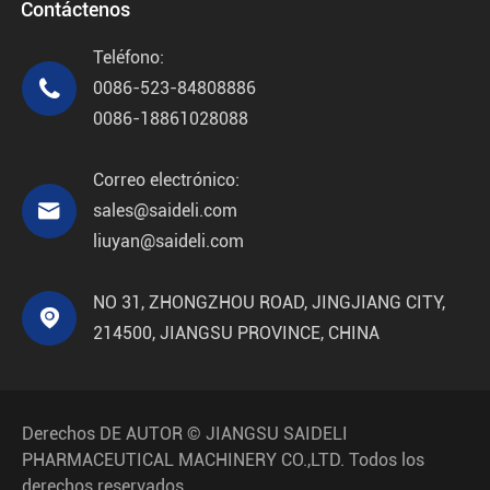
Contáctenos
Teléfono:

0086-523-84808886
0086-18861028088
Correo electrónico:

sales@saideli.com
liuyan@saideli.com
NO 31, ZHONGZHOU ROAD, JINGJIANG CITY,

214500, JIANGSU PROVINCE, CHINA
Derechos DE AUTOR ©
JIANGSU SAIDELI
PHARMACEUTICAL MACHINERY CO.,LTD.
Todos los
derechos reservados.