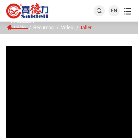

EN

TALLER
Inicio
Recursos
Vídeo
taller