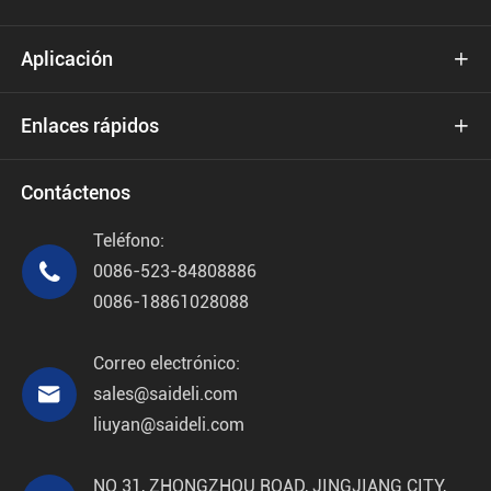
Aplicación

Enlaces rápidos

Contáctenos
Teléfono:

0086-523-84808886
0086-18861028088
Correo electrónico:

sales@saideli.com
liuyan@saideli.com
NO 31, ZHONGZHOU ROAD, JINGJIANG CITY,