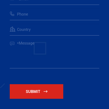



SUBMIT
