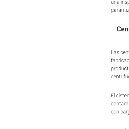
una ins
garantiz
Cent
Las cent
fabrica
product
centrifu
El siste
contami
con car