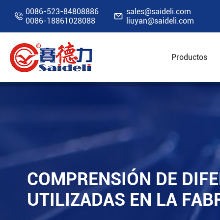
0086-523-84808886
sales@saideli.com


0086-18861028088
liuyan@saideli.com
Productos
Inicio
Recursos
Blog
Comprensión de dife
COMPRENSIÓN DE DIFE
UTILIZADAS EN LA FA