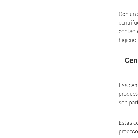
Con un s
centrif
contact
higiene.
Cent
Las cent
product
son par
Estas ce
proceso