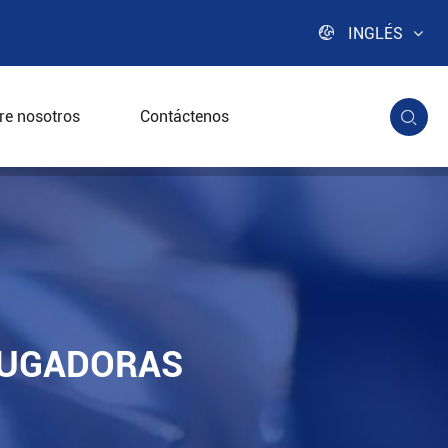

INGLÉS
re nosotros
Contáctenos

ación farmacéutica
FUGADORAS