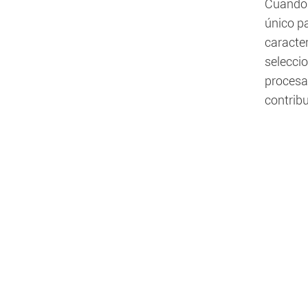
Cuando 
único pa
caracter
selecci
procesar
contrib