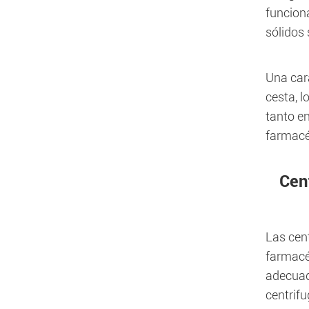
funciona
sólidos 
Una cara
cesta, l
tanto e
farmacé
Cen
Las cen
farmacéu
adecuado
centrif