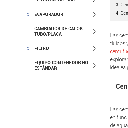
3. Cen
4. Cen

EVAPORADOR
CAMBIADOR DE CALOR

TUBO/PLACA
Las cent
fluidos 

FILTRO
centrifu
explora
EQUIPO CONTENEDOR NO

ideales
ESTÁNDAR
Cen
Las cen
en funci
de agua