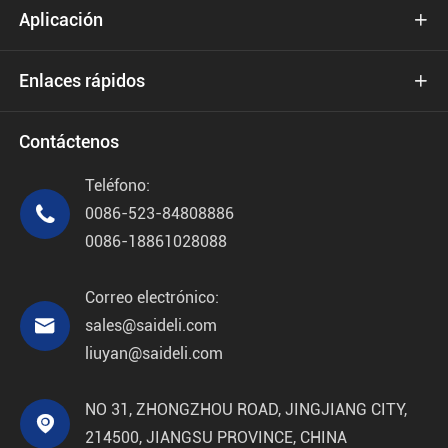
Aplicación

Enlaces rápidos

Contáctenos
Teléfono:

0086-523-84808886
0086-18861028088
Correo electrónico:

sales@saideli.com
liuyan@saideli.com
NO 31, ZHONGZHOU ROAD, JINGJIANG CITY,

214500, JIANGSU PROVINCE, CHINA