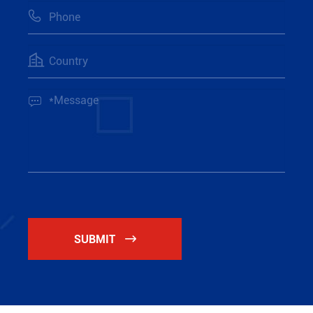



SUBMIT
