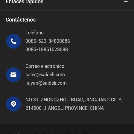
Enlaces rápidos

Contáctenos
Teléfono:

0086-523-84808886
0086-18861028088
Correo electrónico:

sales@saideli.com
liuyan@saideli.com
NO 31, ZHONGZHOU ROAD, JINGJIANG CITY,

214500, JIANGSU PROVINCE, CHINA