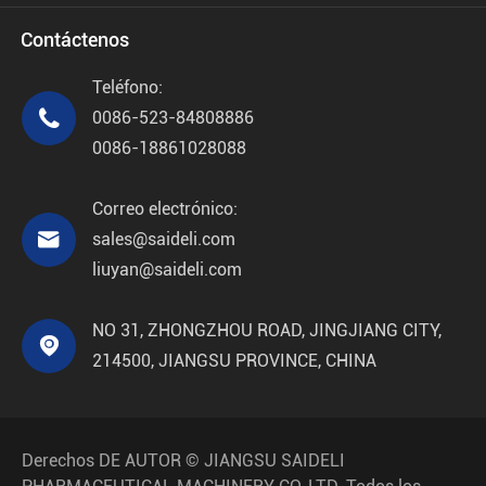
Contáctenos
Teléfono:

0086-523-84808886
0086-18861028088
Correo electrónico:

sales@saideli.com
liuyan@saideli.com
NO 31, ZHONGZHOU ROAD, JINGJIANG CITY,

214500, JIANGSU PROVINCE, CHINA
Derechos DE AUTOR ©
JIANGSU SAIDELI