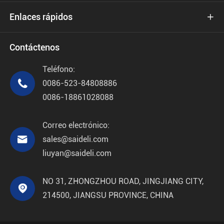
Enlaces rápidos

Contáctenos
Teléfono:

0086-523-84808886
0086-18861028088
Correo electrónico:

sales@saideli.com
liuyan@saideli.com
NO 31, ZHONGZHOU ROAD, JINGJIANG CITY,

214500, JIANGSU PROVINCE, CHINA