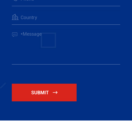


SUBMIT
