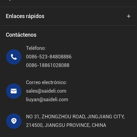
Enlaces rápidos

Contáctenos
Teléfono:

0086-523-84808886
0086-18861028088
Correo electrónico:

sales@saideli.com
liuyan@saideli.com
NO 31, ZHONGZHOU ROAD, JINGJIANG CITY,

214500, JIANGSU PROVINCE, CHINA