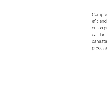
Compren
eficienc
en los p
calidad
canasta
procesa