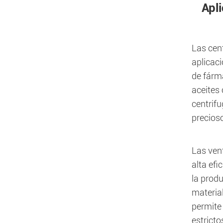
Apl
Las cen
aplicaci
de fárma
aceites
centrif
precios
Las ven
alta ef
la prod
material
permite 
estricto