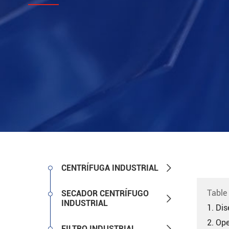

CENTRÍFUGA INDUSTRIAL
Table
SECADOR CENTRÍFUGO

INDUSTRIAL
1. Di
2. Op

FILTRO INDUSTRIAL