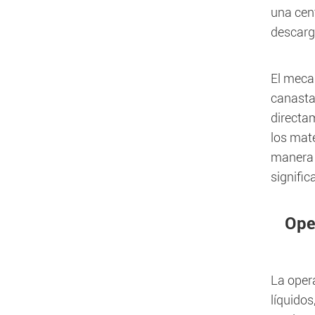
una cent
descarg
El meca
canasta.
directam
los mate
manera e
signific
Ope
La oper
líquidos