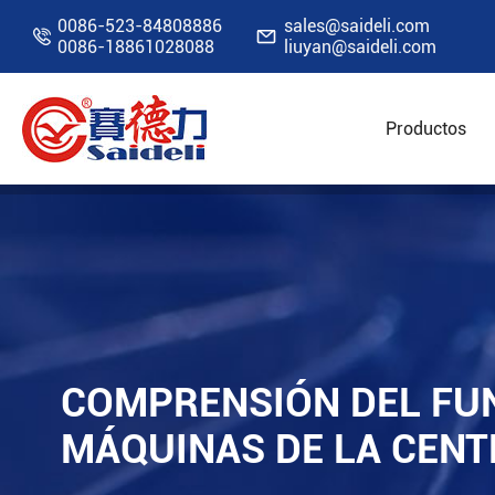
0086-523-84808886
sales@saideli.com


0086-18861028088
liuyan@saideli.com
Productos
Inicio
Recursos
Blog
Comprensión del fu
COMPRENSIÓN DEL FUN
MÁQUINAS DE LA CENT