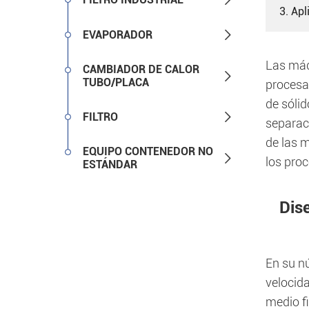
3. Apl

EVAPORADOR
Las máq
CAMBIADOR DE CALOR

TUBO/PLACA
procesa
de sólid

FILTRO
separaci
de las 
EQUIPO CONTENEDOR NO

los proc
ESTÁNDAR
Dis
En su nú
velocid
medio fi