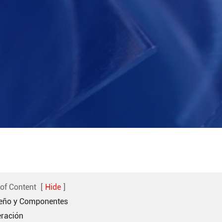
 of Content
[
Hide
]
seño y Componentes
eración