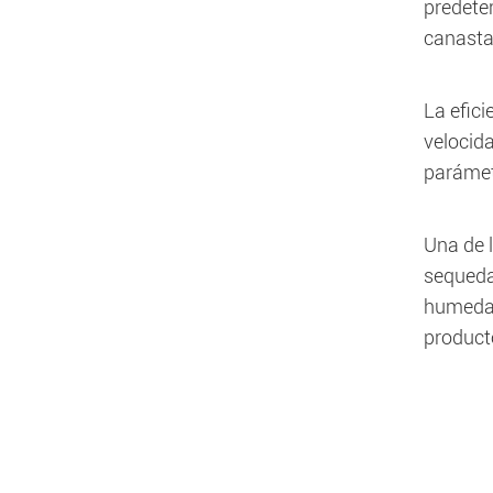
predete
canasta,
La efici
velocida
parámet
Una de l
sequeda
humedad
product