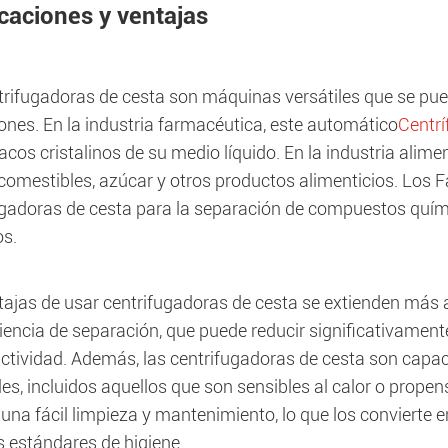
icaciones y ventajas
trifugadoras de cesta son máquinas versátiles que se pue
ones. En la industria farmacéutica, este automático
Centrí
cos cristalinos de su medio líquido. En la industria alim
 comestibles, azúcar y otros productos alimenticios. Los 
ugadoras de cesta para la separación de compuestos quím
os.
tajas de usar centrifugadoras de cesta se extienden más a
iciencia de separación, que puede reducir significativame
uctividad. Además, las centrifugadoras de cesta son cap
es, incluidos aquellos que son sensibles al calor o prope
una fácil limpieza y mantenimiento, lo que los convierte 
s estándares de higiene.