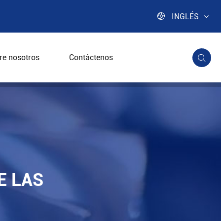

INGLÉS
re nosotros
Contáctenos

e la cesta
E LAS