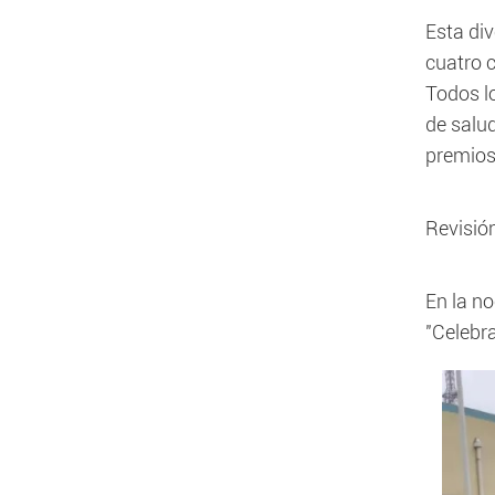
Esta div
cuatro 
Todos lo
de salud
premios
Revisió
En la no
"Celebr