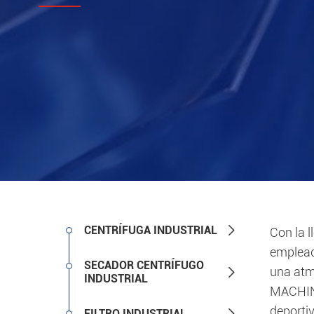

CENTRÍFUGA INDUSTRIAL
Con la l
emplead
SECADOR CENTRÍFUGO
una atm

INDUSTRIAL
MACHINE
deporti

FILTRO INDUSTRIAL