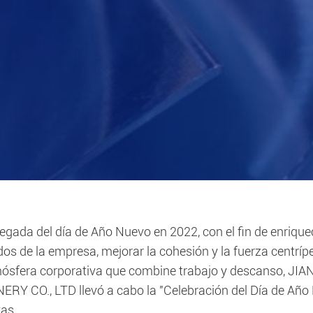
legada del día de Año Nuevo en 2022, con el fin de enriquec
os de la empresa, mejorar la cohesión y la fuerza centríp
ósfera corporativa que combine trabajo y descanso,
RY CO., LTD llevó a cabo la "Celebración del Día de Año 
vas.