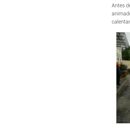
Antes d
animado 
calenta