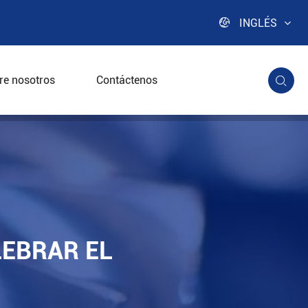

INGLÉS
re nosotros
Contáctenos

LEBRAR EL