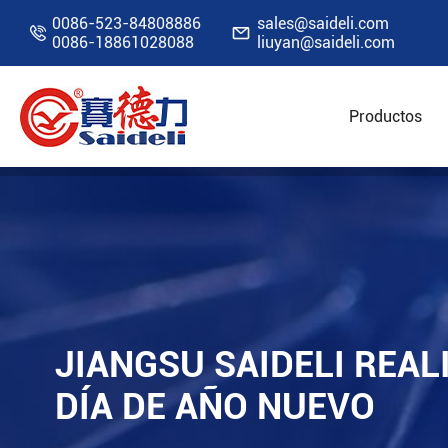
0086-523-84808886
sales@saideli.com


0086-18861028088
liuyan@saideli.com
Productos
Inicio
Recursos
Blog
JIANGSU SAIDELI re
JIANGSU SAIDELI REAL
DÍA DE AÑO NUEVO