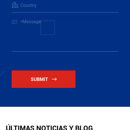


SUBMIT

ÚLTIMAS NOTICIAS Y BLOG