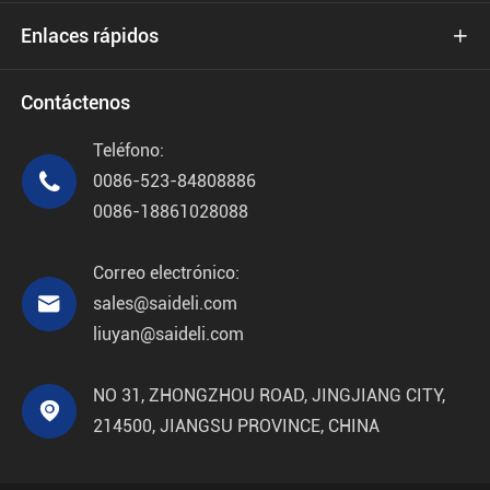
Enlaces rápidos

Contáctenos
Teléfono:

0086-523-84808886
0086-18861028088
Correo electrónico:

sales@saideli.com
liuyan@saideli.com
NO 31, ZHONGZHOU ROAD, JINGJIANG CITY,

214500, JIANGSU PROVINCE, CHINA