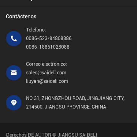
Contáctenos
Teléfono:

0086-523-84808886
0086-18861028088
Correo electrónico:

sales@saideli.com
liuyan@saideli.com
NO 31, ZHONGZHOU ROAD, JINGJIANG CITY,

214500, JIANGSU PROVINCE, CHINA
Derechos DE AUTOR ©
JIANGSU SAIDELI