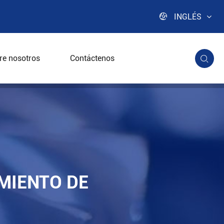

INGLÉS
re nosotros
Contáctenos

a
MIENTO DE