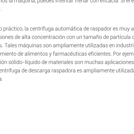
s la máquina, puedes intentar frenar con eficacia. Si el e
.
so práctico, la centrífuga automática de raspador es muy
iones de alta concentración con un tamaño de partícula
. Tales máquinas son ampliamente utilizadas en industri
miento de alimentos y farmacéuticas eficientes. Por ejemp
ón sólido-líquido de materiales son muchas aplicaciones e
centrífuga de descarga raspadora es ampliamente utiliza
a.