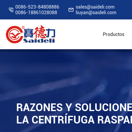
0086-523-84808886
sales@saideli.com


0086-18861028088
liuyan@saideli.com
Productos
Inicio
Recursos
Blog
Razones y solucion
RAZONES Y SOLUCIONE
LA CENTRÍFUGA RASP