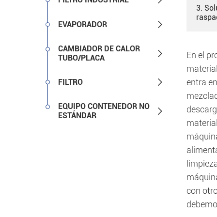
3. So
raspa

EVAPORADOR
CAMBIADOR DE CALOR

En el p
TUBO/PLACA
materia

entra en
FILTRO
mezclado
EQUIPO CONTENEDOR NO
descarga

ESTÁNDAR
material
máquina
alimenta
limpieza
máquina 
con otr
debemos