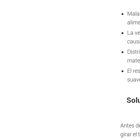
Mala 
alime
La ve
caus
Distr
mater
El re
suave
Sol
Antes de
girar el