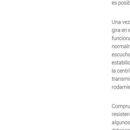
es posib
Una vez 
gira en 
funcion
normalm
escucha
estabil
la centr
transmis
rodamie
Comprue
resisten
algunos 