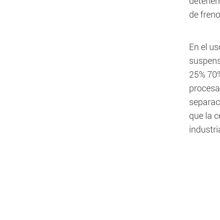
detenemo
de freno
En el u
suspens
25% 70%
procesa
separaci
que la 
industri