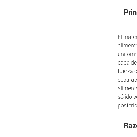
Pri
El mater
alimenta
uniforme
capa de 
fuerza c
separaci
alimenta
sólido s
posteri
Raz