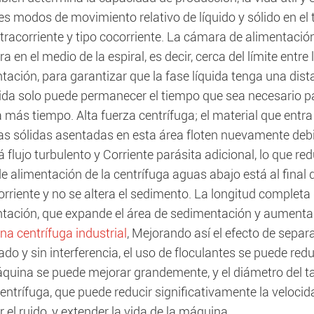
es modos de movimiento relativo de líquido y sólido en el 
tracorriente y tipo cocorriente. La cámara de alimentación
a en el medio de la espiral, es decir, cerca del límite entr
ación, para garantizar que la fase líquida tenga una dist
ida solo puede permanecer el tiempo que sea necesario pa
 más tiempo. Alta fuerza centrífuga; el material que entr
las sólidas asentadas en esta área floten nuevamente debi
 flujo turbulento y Corriente parásita adicional, lo que re
e alimentación de la centrífuga aguas abajo está al final d
rriente y no se altera el sedimento. La longitud completa 
tación, que expande el área de sedimentación y aumenta e
a centrífuga industrial
, Mejorando así el efecto de sepa
do y sin interferencia, el uso de floculantes se puede reduci
áquina se puede mejorar grandemente, y el diámetro del
entrífuga, que puede reducir significativamente la veloci
r el ruido, y extender la vida de la máquina.