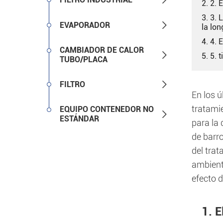
2. 2.
3. 3. 

EVAPORADOR
la lon
4. 4. 
CAMBIADOR DE CALOR

5. 5. 
TUBO/PLACA

FILTRO
En los ú
tratami
EQUIPO CONTENEDOR NO

ESTÁNDAR
para la
de barro
del tra
ambient
efecto 
1. 