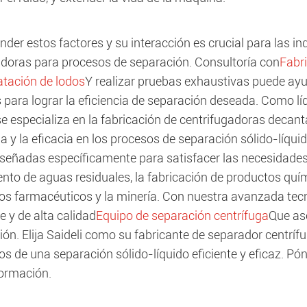
der estos factores y su interacción es crucial para las i
doras para procesos de separación. Consultoría con
Fabr
atación de lodos
Y realizar pruebas exhaustivas puede ayu
 para lograr la eficiencia de separación deseada. Como lí
se especializa en la fabricación de centrifugadoras decan
ia y la eficacia en los procesos de separación sólido-líq
señadas específicamente para satisfacer las necesidades d
nto de aguas residuales, la fabricación de productos quí
os farmacéuticos y la minería. Con nuestra avanzada tec
e y de alta calidad
Equipo de separación centrífuga
Que as
ón. Elija Saideli como su fabricante de separador centríf
ios de una separación sólido-líquido eficiente y eficaz. 
ormación.