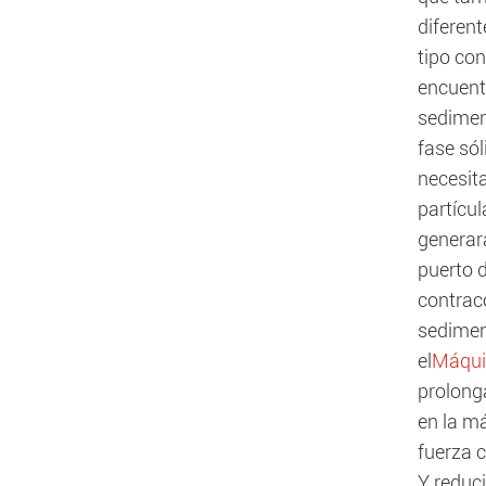
diferent
tipo con
encuentr
sediment
fase sól
necesita
partícu
generará
puerto d
contraco
sedimen
el
Máquin
prolonga
en la m
fuerza c
Y reduci