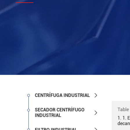

CENTRÍFUGA INDUSTRIAL
Table
SECADOR CENTRÍFUGO

INDUSTRIAL
1. 1. 
decan

FILTRO INDUSTRIAL