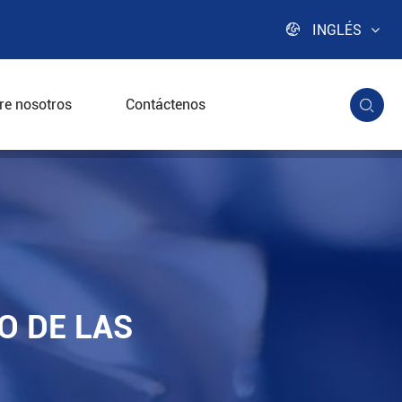

INGLÉS
re nosotros
Contáctenos

doras?
O DE LAS