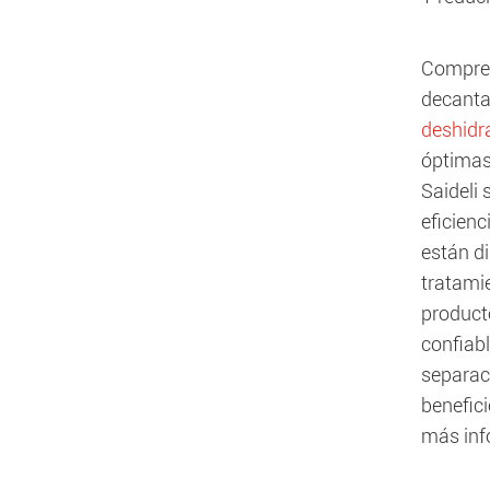
Compren
decanta
deshidr
óptimas
Saideli 
eficienc
están di
tratamie
product
confiabl
separaci
benefic
más inf