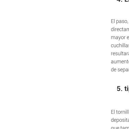
El paso,
directam
mayor es
cuchilla
resultar
aumento
de sepa
5. t
El torni
deposit
que tamb