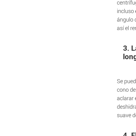
centrífu
incluso 
ángulo 
así el r
3. L
lon
Se puede
cono de
aclarar 
deshidra
suave d
4. E