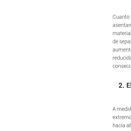
Cuanto m
asentam
material
de separ
aumenta
reducida
consecu
2. 
A medida
extremo 
hacia a