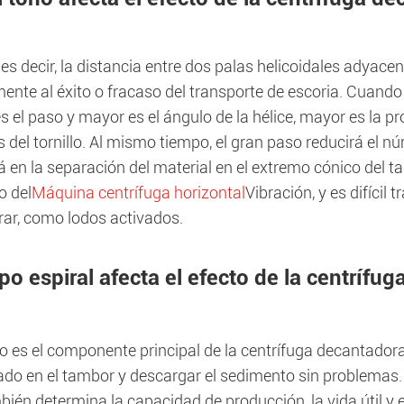
 es decir, la distancia entre dos palas helicoidales adyac
ente al éxito o fracaso del transporte de escoria. Cuando 
 el paso y mayor es el ángulo de la hélice, mayor es la pr
s del tornillo. Al mismo tiempo, el gran paso reducirá el nú
á en la separación del material en el extremo cónico del 
 del
Máquina centrífuga horizontal
Vibración, y es difícil 
rar, como lodos activados.
ipo espiral afecta el efecto de la centrífu
llo es el componente principal de la centrífuga decantador
ado en el tambor y descargar el sedimento sin problemas. 
ién determina la capacidad de producción, la vida útil y 