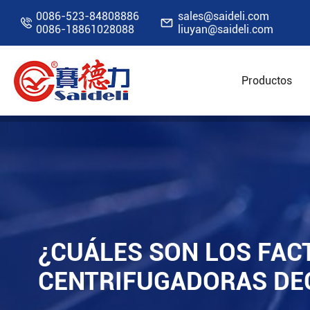
0086-523-84808886
sales@saideli.com


0086-18861028088
liuyan@saideli.com
Productos
Inicio
Recursos
Blog
¿Cuáles son los fac
¿CUÁLES SON LOS FAC
CENTRIFUGADORAS DE