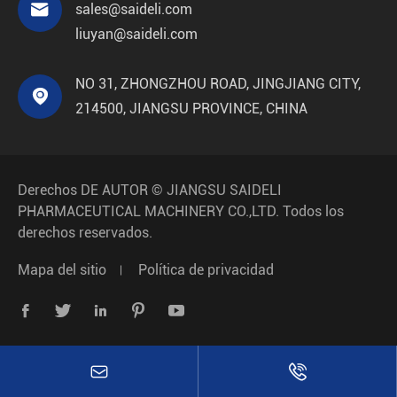

sales@saideli.com
liuyan@saideli.com
NO 31, ZHONGZHOU ROAD, JINGJIANG CITY,

214500, JIANGSU PROVINCE, CHINA
Derechos DE AUTOR ©
JIANGSU SAIDELI
PHARMACEUTICAL MACHINERY CO.,LTD.
Todos los
derechos reservados.
Mapa del sitio
Política de privacidad






