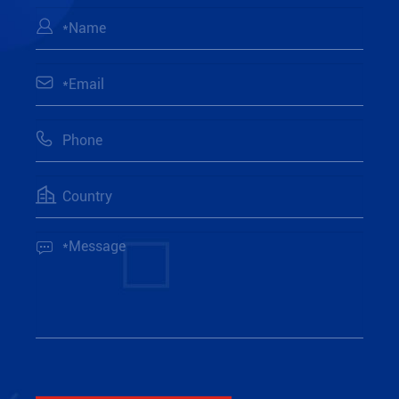




