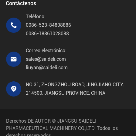
Contáctenos
Teléfono:

0086-523-84808886
0086-18861028088
Correo electrónico:

sales@saideli.com
liuyan@saideli.com
NO 31, ZHONGZHOU ROAD, JINGJIANG CITY,

214500, JIANGSU PROVINCE, CHINA
Derechos DE AUTOR ©
JIANGSU SAIDELI
PHARMACEUTICAL MACHINERY CO.,LTD.
Todos los
derechos reservados.