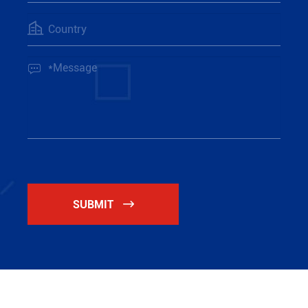


SUBMIT
