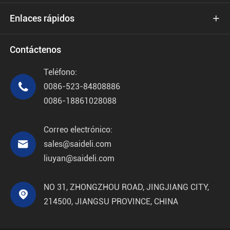
Enlaces rápidos

Contáctenos
Teléfono:

0086-523-84808886
0086-18861028088
Correo electrónico:

sales@saideli.com
liuyan@saideli.com
NO 31, ZHONGZHOU ROAD, JINGJIANG CITY,

214500, JIANGSU PROVINCE, CHINA