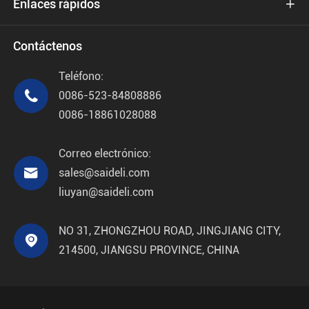
Enlaces rápidos

Contáctenos
Teléfono:

0086-523-84808886
0086-18861028088
Correo electrónico:

sales@saideli.com
liuyan@saideli.com
NO 31, ZHONGZHOU ROAD, JINGJIANG CITY,

214500, JIANGSU PROVINCE, CHINA